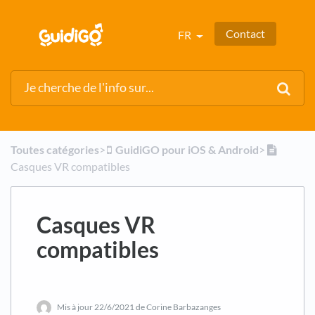
Contact
FR
Toutes catégories
​>​
​GuidiGO pour iOS & Android
​>​
Casques VR compatibles
Casques VR
compatibles
Mis à jour
22/6/2021
de Corine Barbazanges