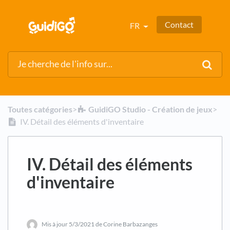
Contact
FR
Toutes catégories
​>​
​GuidiGO Studio - Création de jeux
​>​
IV. Détail des éléments d'inventaire
IV. Détail des éléments
d'inventaire
Mis à jour
5/3/2021
de Corine Barbazanges