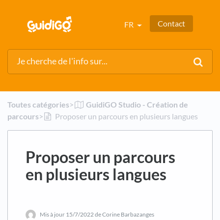
Contact
FR
Toutes catégories
​>​
​GuidiGO Studio - Création de
parcours
​>​
Proposer un parcours en plusieurs langues
Proposer un parcours
en plusieurs langues
Mis à jour
15/7/2022
de Corine Barbazanges