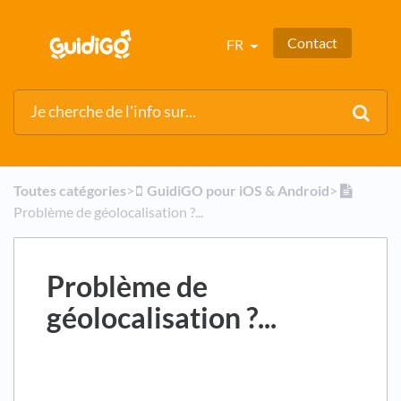
Contact
FR
Toutes catégories
​>​
​GuidiGO pour iOS & Android
​>​
Problème de géolocalisation ?...
Problème de
géolocalisation ?...