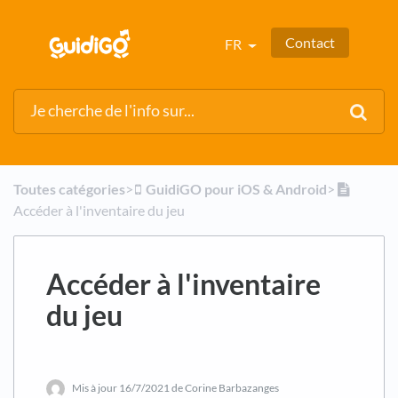
Contact
FR
Toutes catégories
​>​
​GuidiGO pour iOS & Android
​>​
Accéder à l'inventaire du jeu
Accéder à l'inventaire
du jeu
Mis à jour
16/7/2021
de Corine Barbazanges